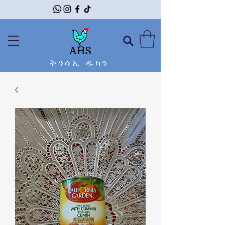
ትንሳኤ ዱካን