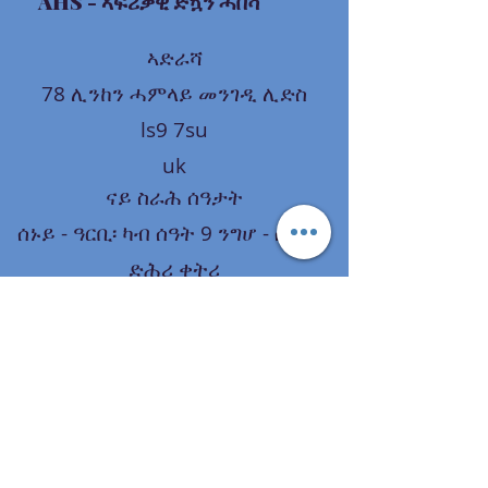
AHS
- ኣፍሪቃዊ ድኳን ሓበሻ
ኣድራሻ
78 ሊንከን ሓምላይ መንገዲ ሊድስ
ls9 7su
uk
ናይ ስራሕ ሰዓታት
ሰኑይ - ዓርቢ፡ ካብ ሰዓት 9 ንግሆ - ሰዓት 9
ድሕሪ ቀትሪ
ቀዳም፡ ካብ ሰዓት 9 ንግሆ - ሰዓት 9 ድሕሪ
ቀትሪ
ጸሓይ፡ ካብ ሰዓት 12 ድሕሪ ቀትሪ-6 ድሕሪ
ቀትሪ
መርከቢ