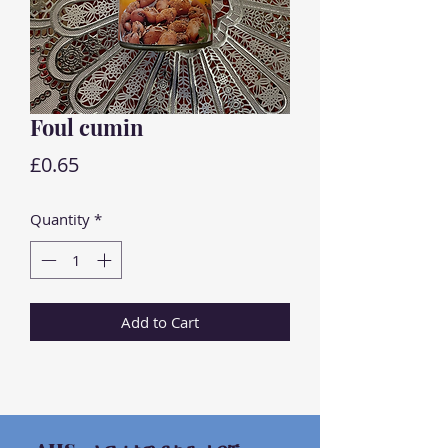
Foul cumin
Price
£0.65
Quantity
*
Add to Cart