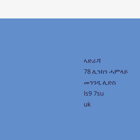
ኣድራሻ
78 ሊንከን ሓምላይ
መንገዲ ሊድስ
ls9 7su
uk