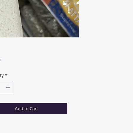
Price
9
ty
*
Add to Cart