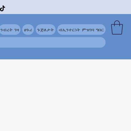
ንብረት ገዛ
ፀጉሪ
ጉጅለታት
ብኢንተርነት ምዝገባ ግበር