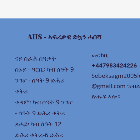
AHS
- ኣፍሪቃዊ ድኳን ሓበሻ
መርከቢ
ናይ ስራሕ ሰዓታት
+447983424226
ሰኑይ - ዓርቢ፡ ካብ ሰዓት 9
Sebeksagm2005l
ንግሆ - ሰዓት 9 ድሕሪ
@gmail.com
ዝብል
ቀትሪ
ጽሑፍ ኣሎ።
ቀዳም፡ ካብ ሰዓት 9 ንግሆ
- ሰዓት 9 ድሕሪ ቀትሪ
ጸሓይ፡ ካብ ሰዓት 12
ድሕሪ ቀትሪ-6 ድሕሪ