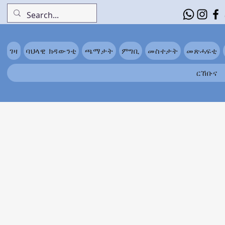
ገዛ
ባህላዊ ክዳውንቲ
ጫማታት
ምግቢ
መስተታት
መጽሓፍቲ
ርኸቡና