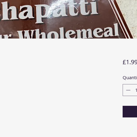
£1.9
Quanti