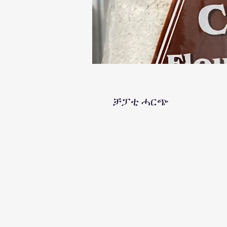
ቻፓቲ ሓርጭ