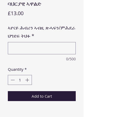
ባህርያዊ ኣዋልድ
Price
£13.00
ኣየናይ ሕብሪን ኣብዚ ጽሓፍን/ምሕደራ
ህግደፍ ትህፉ
*
0/500
Quantity
*
Add to Cart