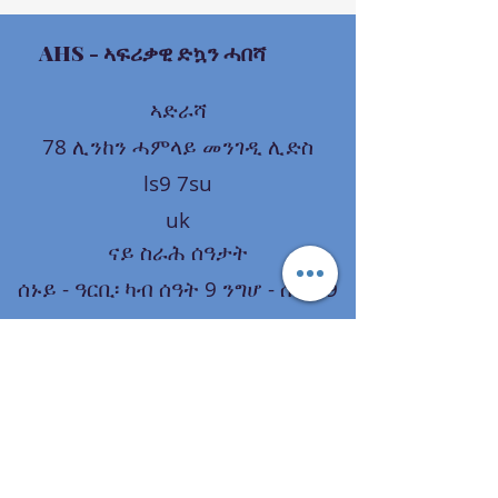
AHS
- ኣፍሪቃዊ ድኳን ሓበሻ
ኣድራሻ
78 ሊንከን ሓምላይ መንገዲ ሊድስ
ls9 7su
uk
ናይ ስራሕ ሰዓታት
ሰኑይ - ዓርቢ፡ ካብ ሰዓት 9 ንግሆ - ሰዓት 9
ድሕሪ ቀትሪ
ቀዳም፡ ካብ ሰዓት 9 ንግሆ - ሰዓት 9 ድሕሪ
ቀትሪ
ጸሓይ፡ ካብ ሰዓት 12 ድሕሪ ቀትሪ-6 ድሕሪ
ቀትሪ