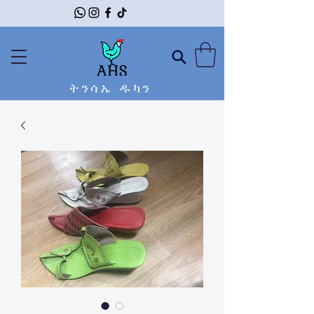
ትንሳኤ ዱካን