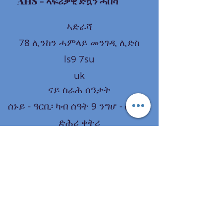
AHS
- ኣፍሪቃዊ ድኳን ሓበሻ
ኣድራሻ
78 ሊንከን ሓምላይ መንገዲ ሊድስ
ls9 7su
uk
ናይ ስራሕ ሰዓታት
ሰኑይ - ዓርቢ፡ ካብ ሰዓት 9 ንግሆ - ሰዓት 9
ድሕሪ ቀትሪ
ቀዳም፡ ካብ ሰዓት 9 ንግሆ - ሰዓት 9 ድሕሪ
ቀትሪ
ጸሓይ፡ ካብ ሰዓት 12 ድሕሪ ቀትሪ-6 ድሕሪ
ቀትሪ
መርከቢ