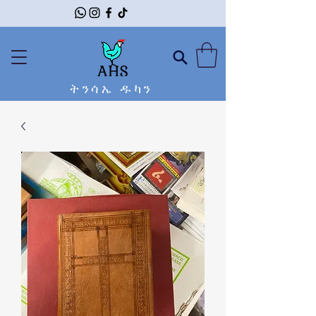
ትንሳኤ ዱካን