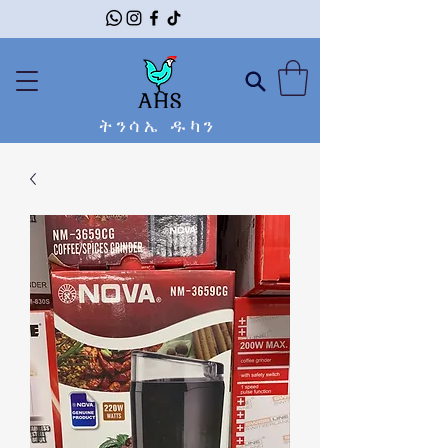
ትንሳኤ ዱካን