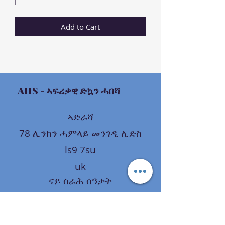
Add to Cart
AHS
- ኣፍሪቃዊ ድኳን ሓበሻ
ኣድራሻ
78 ሊንከን ሓምላይ መንገዲ ሊድስ
ls9 7su
uk
ናይ ስራሕ ሰዓታት
ሰኑይ - ዓርቢ፡ ካብ ሰዓት 9 ንግሆ - ሰዓት 9
ድሕሪ ቀትሪ