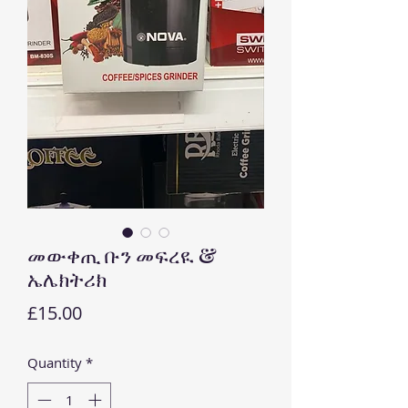
መውቀጢ ቡን መፍረዪ &
ኤሌክትሪክ
Price
£15.00
Quantity
*