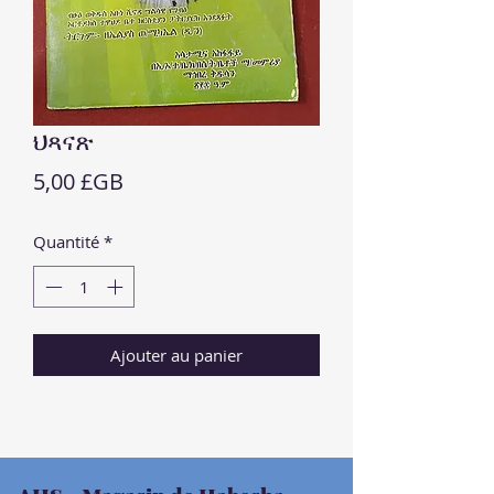
ህጻናጽ
Prix
5,00 £GB
Quantité
*
Ajouter au panier