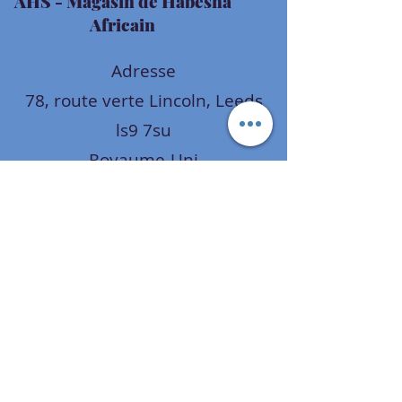
AHS
- Magasin de Habesha
Africain
Adresse
78, route verte Lincoln, Leeds
ls9 7su
Royaume-Uni
Horaires d'ouverture
Lun - Ven : 9h - 21h
Sam: 9h00 - 21h00
Dim: 12h-18h
Contact
+447983424226
Sebeksagm2005leeds@gmail.com