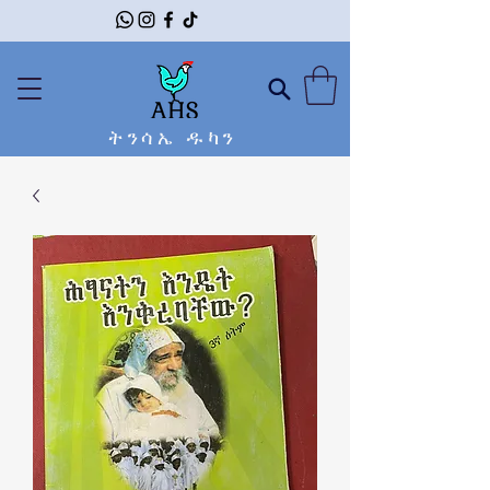
ትንሳኤ ዱካን