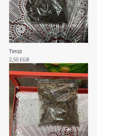
Timzz
Prix
2,50 £GB