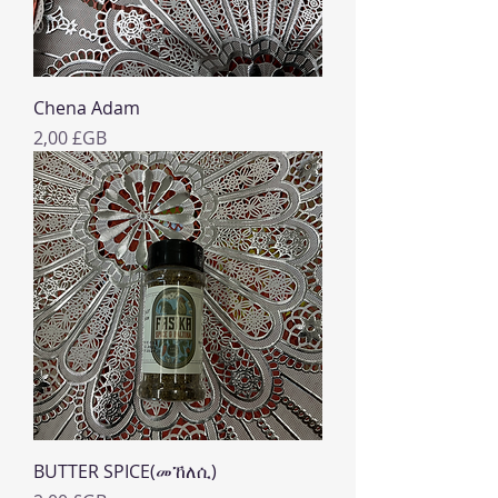
Chena Adam
Prix
2,00 £GB
BUTTER SPICE(መኸለሲ)