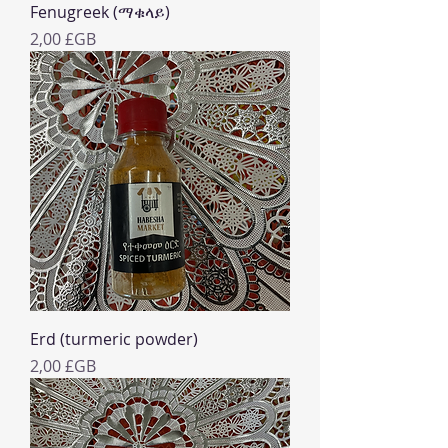
Fenugreek (ማቁላይ)
Prix
2,00 £GB
Erd (turmeric powder)
Prix
2,00 £GB