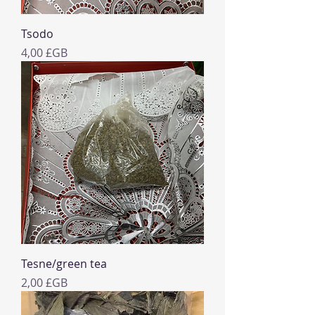
Tsodo
Prix
4,00 £GB
Tesne/green tea
Prix
2,00 £GB