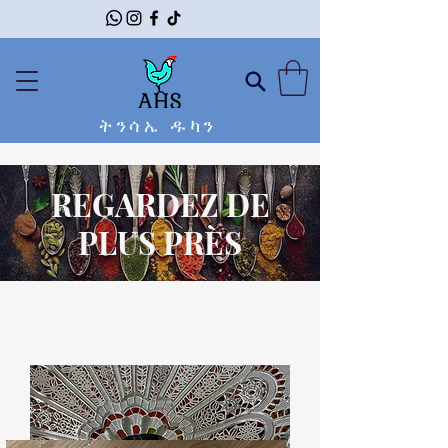
ትንሳኤ ዱካን
REGARDEZ DE
PLUS PRÈS