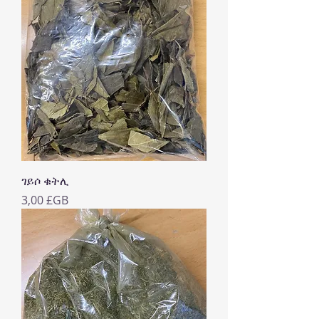
ገይሶ ቁትሊ
Prix
3,00 £GB