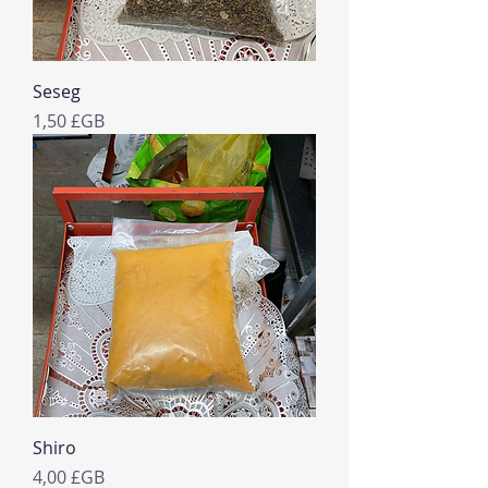
Seseg
Prix
1,50 £GB
Shiro
Prix
4,00 £GB