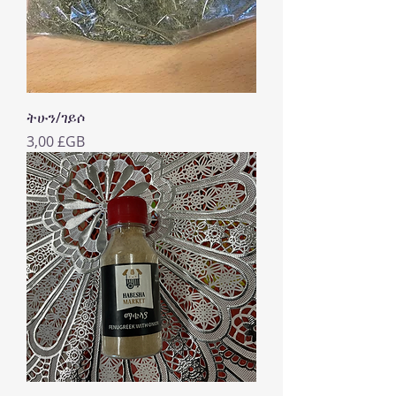
ትሁን/ገይሶ
Prix
3,00 £GB