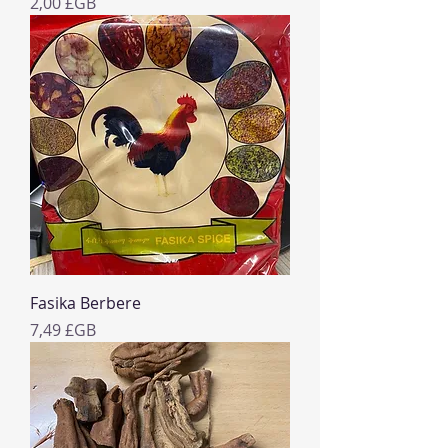
Prix
2,00 £GB
Fasika Berbere
Prix
7,49 £GB